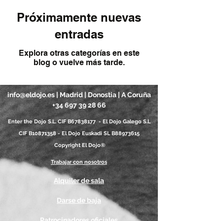
Próximamente nuevas
entradas
Explora otras categorías en este
blog o vuelve más tarde.
info@eldojo.es
| Madrid | Donostia | A Coruña
+34 697 39 28 66
Enter the Dojo S.L. CIF B67838177 - El Dojo Galego S.L
CIF B10871358 - El Dojo Euskadi SL B88973615
Copyright El Dojo®
Trabajar con nosotros
Alquiler de sala
Darse de baja
Patrocinadores oficiales