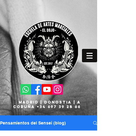
MADRID | DONOSTIA | A
CORUÑA
+34 697 39 28 66
Pensamientos del Sensei (blog)