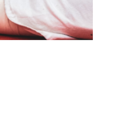
info@eldojo.es
| Madrid | Donostia | A Coruña
+34 697 39 28 66
Enter the Dojo S.L. CIF B67838177 - El Dojo Galego S.L
CIF B10871358 - El Dojo Euskadi SL B88973615
Copyright El Dojo®
Trabajar con nosotros
Alquiler de sala
Darse de baja