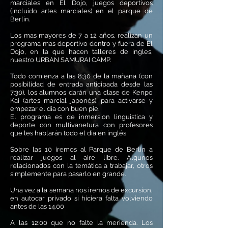
marciales en El Dojo, juegos deportivos
(incluido artes marciales) en el parque de
Berlin.
Los mas mayores de 7 a 12 años, realizan un
programa mas deportivo dentro y fuera de El
Dojo, en la que hacen talleres de ingles,
nuestro URBAN SAMURAI CAMP.
Todo comienza a las 8:30 de la mañana (con
posibilidad de entrada anticipada desde las
7:30), los alumnos darán una clase de Kenpo
Kai (artes marcial japonés), para activarse y
empezar el dia con buen pie.
El programa es de inmersion linguistica y
deporte con multivanetura con profesores
que les hablarán todo el dia en inglés
Sobre las 10 iremos al Parque de Berlin a
realizar juegos al aire libre. Algunos
relacionados con la temática a trabajar, otros
simplemente para pasarlo en grande.
Una vez a la semana nos iremos de excursion,
en autocar privado si hiciera falta volviendo
antes de las 14.00
A las 12:00 que no falte la merienda. Los