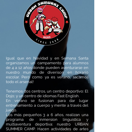
Igual que en Navidad y en Semana Santa
organizamos un campamento para alumnos
de 4 a 12 años donde pueden aventurarse en
nuestro mundo de diverison en horario
escolar. Pero como ya es verano, sacamos
todo el arsenal!
Tenemos dos centros, un centro deportivo: El
Dojo; y un centro de idiomas Fast English.
En verano se fusionan para dar lugar
entrenamiento a cuerpo y mente a través del
juego.
Los más pequeños 3 a 6 años, realizan una
programa de inmersion linguistica y
multiaventura deportiva: nuestro URBAN
SUMMER CAMP. Hacen actividades de artes