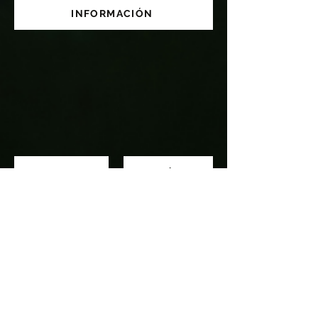
INFORMACIÓN
PRESUPUESTO
INSCRÍBETE
info@eldojo.es
| Madrid | Donostia | A Coruña
+34 697 39 28 66
Enter the Dojo S.L. CIF B67838177 - El Dojo Galego S.L
CIF B10871358 - El Dojo Euskadi SL B88973615