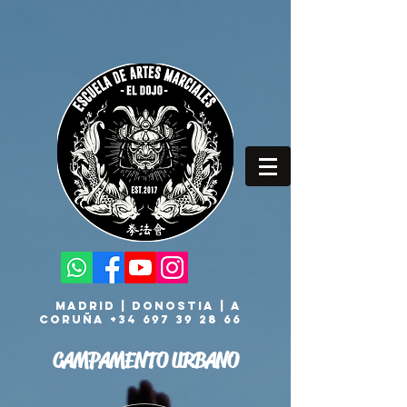
MADRID | DONOSTIA | A
CORUÑA
+34 697 39 28 66
CAMPAMENTO URBANO