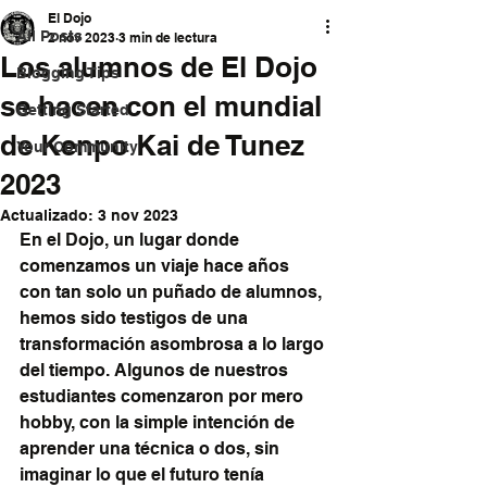
El Dojo
All Posts
2 nov 2023
3 min de lectura
Los alumnos de El Dojo
Blogging Tips
se hacen con el mundial
Getting Started
de Kenpo Kai de Tunez
Your Community
2023
Actualizado:
3 nov 2023
En el Dojo, un lugar donde 
comenzamos un viaje hace años 
con tan solo un puñado de alumnos, 
hemos sido testigos de una 
transformación asombrosa a lo largo 
del tiempo. Algunos de nuestros 
estudiantes comenzaron por mero 
hobby, con la simple intención de 
aprender una técnica o dos, sin 
imaginar lo que el futuro tenía 