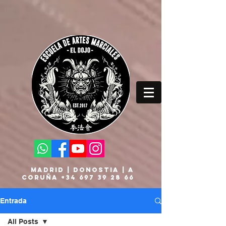
MADRID | DONOSTIA | A
CORUÑA
+34 697 39 28 66
Entrada
All Posts